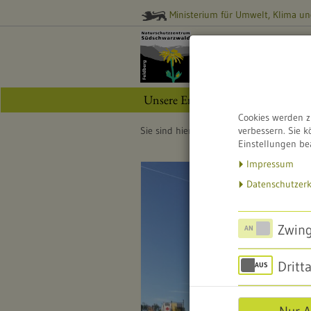
Ministerium für Umwelt, Klima un
NATURSCHUTZ
Südschwarzwal
Unsere Erlebnisangebote
Natu
Cookies werden z
Sie sind hier:
Startseite
verbessern. Sie k
Naturschut
Einstellungen be
Impressum
Datenschutzer
Zwing
Dritt