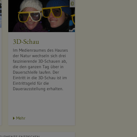
Q
©
u
u
e
e
l
l
l
l
e
e
3D-Schau
:
:
L
Im Medienraumes des Hauses
N
der Natur wechseln sich drei
a
a
faszinierende 3D-Schauen ab,
i
die den ganzen Tag über in
t
l
Dauerschleife laufen. Der
u
Eintritt in die 3D-Schau ist im
a
r
Eintrittsgeld für die
P
Dauerausstellung erhalten.
s
r
c
e
h
g
u
i
Mehr
t
z
z
e
z