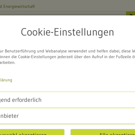
d Energiewirtschaft
ZENTRUM
d
Cookie-Einstellungen
rschutzzentrum
Naturschutzgebiet
Service
ur Benutzerführung und Webanalyse verwendet und helfen dabei, diese W
önnen die Cookie-Einstellungen jederzeit über den Aufruf in der Fußzeile ö
zzentrum
Haus der Natur
arbeiten.
klärung
end erforderlich
anbieter