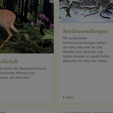
u
e
l
l
e
Sonderausstellungen
:
Mit zusätzlichen
A
Sonderausstellungen setzen
.
wir etwa alle zwei bis drei
Monate neue Akzente und
S
bieten Anreize zu wiederholten
c
andschaft
Besuchen im Haus der Natur.
h
se bietet die Dauerausstellung
l
eschichte, Mensch und
o
lanzen am höchsten
s
s
e
Mehr
r