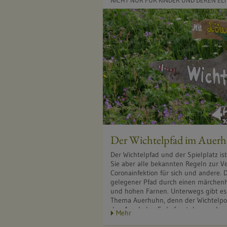
NICHT NUR FÜR KINDER UND DEREN EL
Der Wichtelpfad im Auer
Der Wichtelpfad und der Spielplatz ist
Sie aber alle bekannten Regeln zur V
Coronainfektion für sich und andere. D
gelegener Pfad durch einen märchen
und hohen Farnen. Unterwegs gibt e
Thema Auerhuhn, denn der Wichtelpos
den Auerhahn. Er befragt dazu nahezu
Mehr
endlich findet.