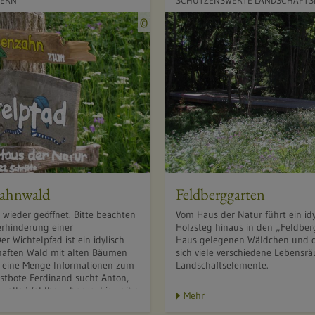
TERN
SCHÜTZENSWERTE LANDSCHAFTS
Q
©
u
e
l
l
e
:
N
a
t
u
hahnwald
Feldberggarten
r
 wieder geöffnet. Bitte beachten
Vom Haus der Natur führt ein idyl
s
erhinderung einer
Holzsteg hinaus in den „Feldbe
c
er Wichtelpfad ist ein idylisch
Haus gelegenen Wäldchen und de
haften Wald mit alten Bäumen
sich viele verschiedene Lebens
h
s eine Menge Informationen zum
Landschaftselemente.
u
tbote Ferdinand sucht Anton,
t
 alle Waldbewohnern, bis er ihn
Mehr
z