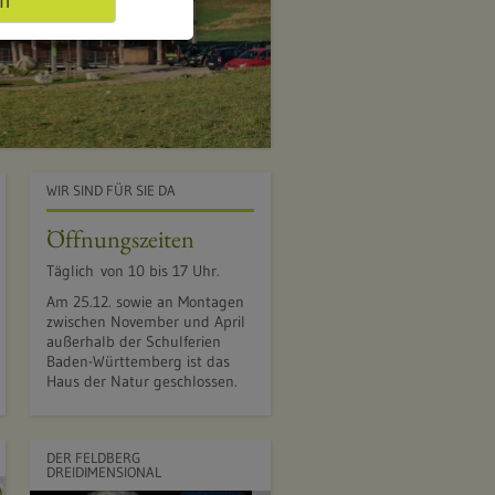
en
.
S
.
B
ü
c
h
WIR SIND FÜR SIE DA
n
e
Öffnungszeiten
r
Täglich von 10 bis 17 Uhr.
Am 25.12. sowie an Montagen
zwischen November und April
außerhalb der Schulferien
Baden-Württemberg ist das
Haus der Natur geschlossen.
DER FELDBERG
DREIDIMENSIONAL
Q
©