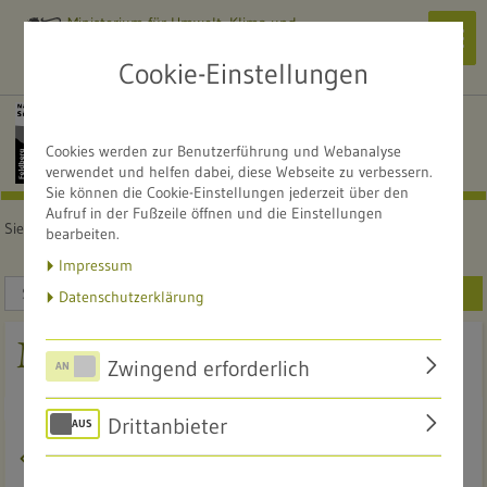
Ministerium für Umwelt, Klima und
Navi
Energiewirtschaft
zeig
Cookie-Einstellungen
Alle Naturschutzzentren
NATURSCHUTZZENTRUM
Cookies werden zur Benutzerführung und Webanalyse
Südschwarzwald
verwendet und helfen dabei, diese Webseite zu verbessern.
Sie können die Cookie-Einstellungen jederzeit über den
Aufruf in der Fußzeile öffnen und die Einstellungen
Sie sind hier:
Startseite
Service
Mediathek
bearbeiten.
Impressum
SUCHEN
Datenschutzerklärung
Mediathek
Zwingend erforderlich
Drittanbieter