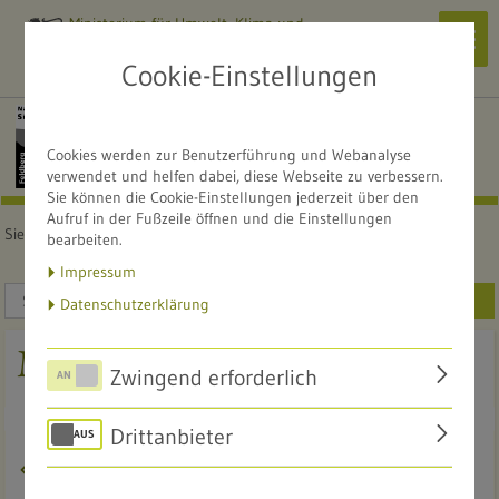
Ministerium für Umwelt, Klima und
Navi
Energiewirtschaft
zeig
Cookie-Einstellungen
Alle Naturschutzzentren
NATURSCHUTZZENTRUM
Cookies werden zur Benutzerführung und Webanalyse
Südschwarzwald
verwendet und helfen dabei, diese Webseite zu verbessern.
Sie können die Cookie-Einstellungen jederzeit über den
Aufruf in der Fußzeile öffnen und die Einstellungen
Sie sind hier:
Startseite
Service
Mediathek
bearbeiten.
Impressum
SUCHEN
Datenschutzerklärung
Mediathek
Zwingend erforderlich
Drittanbieter