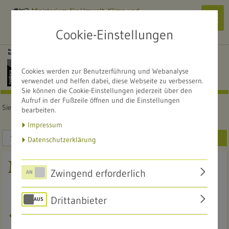
Ministerium für Umwelt, Klima und
Navi
Energiewirtschaft
zeig
Cookie-Einstellungen
Alle Naturschutzzentren
NATURSCHUTZZENTRUM
Cookies werden zur Benutzerführung und Webanalyse
Südschwarzwald
verwendet und helfen dabei, diese Webseite zu verbessern.
Sie können die Cookie-Einstellungen jederzeit über den
Aufruf in der Fußzeile öffnen und die Einstellungen
Sie sind hier:
Startseite
Service
Mediathek
bearbeiten.
Impressum
SUCHEN
Datenschutzerklärung
Mediathek
Zwingend erforderlich
Drittanbieter